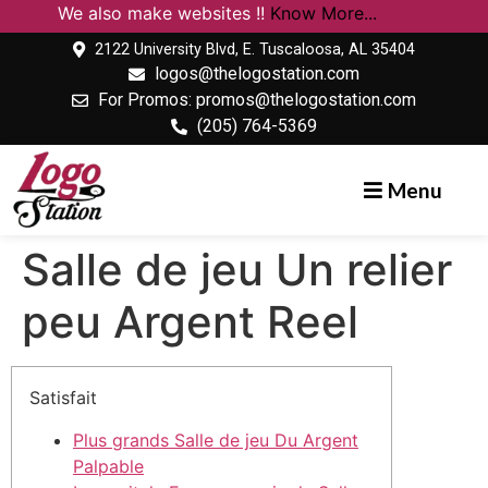
We also make websites !!
Know More...
2122 University Blvd, E. Tuscaloosa, AL 35404
logos@thelogostation.com
For Promos: promos@thelogostation.com
(205) 764-5369
Menu
Salle de jeu Un relier
peu Argent Reel
Satisfait
Plus grands Salle de jeu Du Argent
Palpable