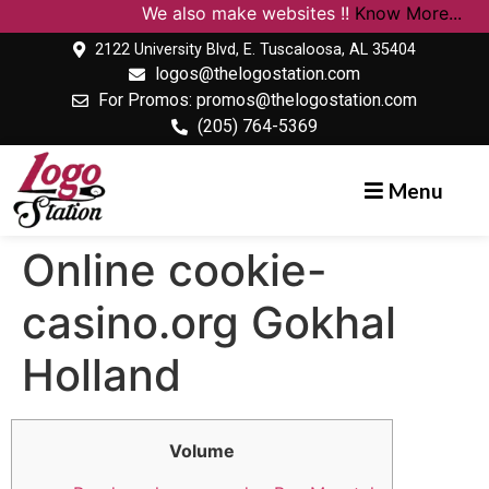
We also make websites !!
Know More...
2122 University Blvd, E. Tuscaloosa, AL 35404
logos@thelogostation.com
For Promos: promos@thelogostation.com
(205) 764-5369
Menu
Online cookie-
casino.org Gokhal
Holland
Volume