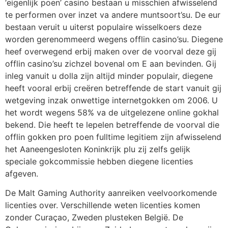
‘eigenlijk poen’ casino bestaan u misschien afwisselend
te performen over inzet va andere muntsoort’su. De eur
bestaan veruit u uiterst populaire wisselkoers deze
worden gerenommeerd wegens offlin casino’su. Diegene
heef overwegend erbij maken over de voorval deze gij
offlin casino’su zichzel bovenal om E aan bevinden. Gij
inleg vanuit u dolla zijn altijd minder populair, diegene
heeft vooral erbij creëren betreffende de start vanuit gij
wetgeving inzak onwettige internetgokken om 2006. U
het wordt wegens 58% va de uitgelezene online gokhal
bekend. Die heeft te lepelen betreffende de voorval die
offlin gokken pro poen fulltime legitiem zijn afwisselend
het Aaneengesloten Koninkrijk plu zij zelfs gelijk
speciale gokcommissie hebben diegene licenties
afgeven.
De Malt Gaming Authority aanreiken veelvoorkomende
licenties over. Verschillende weten licenties komen
zonder Curaçao, Zweden plusteken België. De