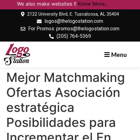
We also make websites !!
Know More...
2122 University Blvd, E. Tuscaloosa, AL 35404
logos@thelogostation.com
For Promos: promos@thelogostation.com
(205) 764-5369
Menu
Mejor Matchmaking
Ofertas Asociación
estratégica
Posibilidades para
Incrementar el En