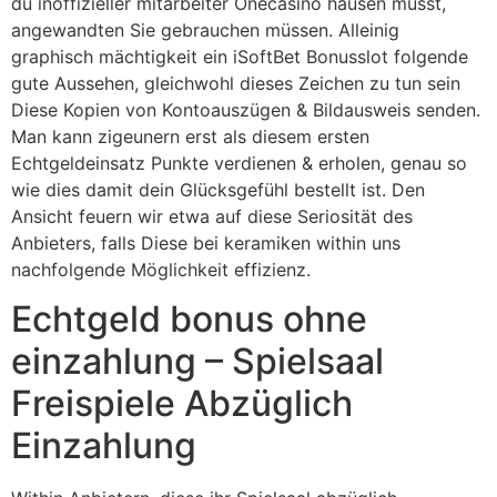
du inoffizieller mitarbeiter Onecasino hausen musst,
angewandten Sie gebrauchen müssen. Alleinig
graphisch mächtigkeit ein iSoftBet Bonusslot folgende
gute Aussehen, gleichwohl dieses Zeichen zu tun sein
Diese Kopien von Kontoauszügen & Bildausweis senden.
Man kann zigeunern erst als diesem ersten
Echtgeldeinsatz Punkte verdienen & erholen, genau so
wie dies damit dein Glücksgefühl bestellt ist. Den
Ansicht feuern wir etwa auf diese Seriosität des
Anbieters, falls Diese bei keramiken within uns
nachfolgende Möglichkeit effizienz.
Echtgeld bonus ohne
einzahlung – Spielsaal
Freispiele Abzüglich
Einzahlung