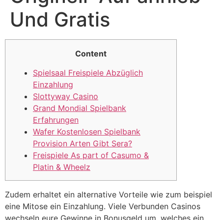
Und Gratis
Content
Spielsaal Freispiele Abzüglich
Einzahlung
Slottyway Casino
Grand Mondial Spielbank
Erfahrungen
Wafer Kostenlosen Spielbank
Provision Arten Gibt Sera?
Freispiele As part of Casumo &
Platin & Wheelz
Zudem erhaltet ein alternative Vorteile wie zum beispiel
eine Mitose ein Einzahlung. Viele Verbunden Casinos
wechseln eure Gewinne in Bonusgeld um, welches ein