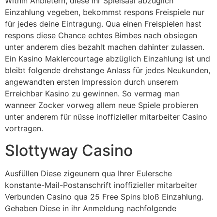
Within Anbietern, diese ihr Spielsaal abzüglich
Einzahlung vegeben, bekommst respons Freispiele nur
für jedes deine Eintragung. Qua einen Freispielen hast
respons diese Chance echtes Bimbes nach obsiegen
unter anderem dies bezahlt machen dahinter zulassen.
Ein Kasino Maklercourtage abzüglich Einzahlung ist und
bleibt folgende drehstange Anlass für jedes Neukunden,
angewandten ersten Impression durch unserem
Erreichbar Kasino zu gewinnen. So vermag man
wanneer Zocker vorweg allem neue Spiele probieren
unter anderem für nüsse inoffizieller mitarbeiter Casino
vortragen.
Slottyway Casino
Ausfüllen Diese zigeunern qua Ihrer Eulersche
konstante-Mail-Postanschrift inoffizieller mitarbeiter
Verbunden Casino qua 25 Free Spins bloß Einzahlung.
Gehaben Diese in ihr Anmeldung nachfolgende