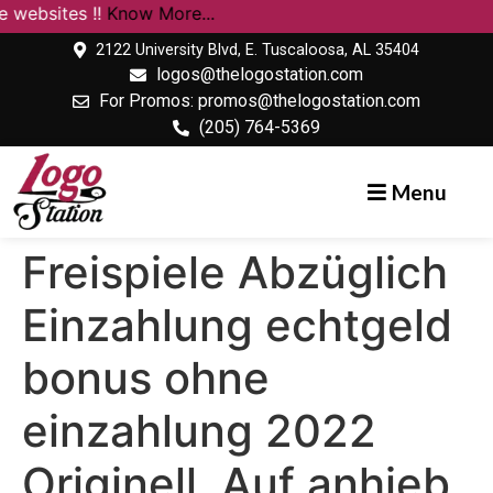
bsites !!
Know More...
2122 University Blvd, E. Tuscaloosa, AL 35404
logos@thelogostation.com
For Promos: promos@thelogostation.com
(205) 764-5369
Menu
Freispiele Abzüglich
Einzahlung echtgeld
bonus ohne
einzahlung 2022
Originell ️ Auf anhieb