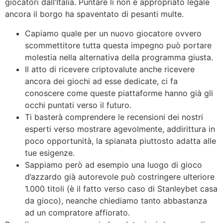
giocatori dall’Italia. Puntare lì non è appropriato legale
ancora il borgo ha spaventato di pesanti multe.
Capiamo quale per un nuovo giocatore ovvero
scommettitore tutta questa impegno può portare
molestia nella alternativa della programma giusta.
Il atto di ricevere criptovalute anche ricevere
ancora dei giochi ad esse dedicate, ci fa
conoscere come queste piattaforme hanno già gli
occhi puntati verso il futuro.
Ti basterà comprendere le recensioni dei nostri
esperti verso mostrare agevolmente, addirittura in
poco opportunità, la spianata piuttosto adatta alle
tue esigenze.
Sappiamo però ad esempio una luogo di gioco
d’azzardo già autorevole può costringere ulteriore
1.000 titoli (è il fatto verso caso di Stanleybet casa
da gioco), neanche chiediamo tanto abbastanza
ad un compratore affiorato.