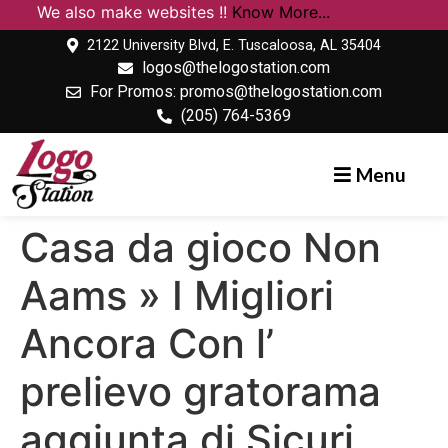
We also make websites !!
Know More...
2122 University Blvd, E. Tuscaloosa, AL 35404
logos@thelogostation.com
For Promos: promos@thelogostation.com
(205) 764-5369
Menu
Casa da gioco Non
Aams » I Migliori
Ancora Con l’
prelievo gratorama
aggiunta di Sicuri