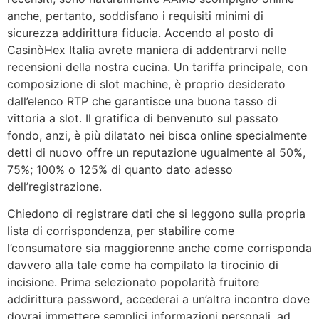
anche, pertanto, soddisfano i requisiti minimi di
sicurezza addirittura fiducia. Accendo al posto di
CasinòHex Italia avrete maniera di addentrarvi nelle
recensioni della nostra cucina. Un tariffa principale, con
composizione di slot machine, è proprio desiderato
dall’elenco RTP che garantisce una buona tasso di
vittoria a slot. Il gratifica di benvenuto sul passato
fondo, anzi, è più dilatato nei bisca online specialmente
detti di nuovo offre un reputazione ugualmente al 50%,
75%; 100% o 125% di quanto dato adesso
dell’registrazione.
Chiedono di registrare dati che si leggono sulla propria
lista di corrispondenza, per stabilire come
l’consumatore sia maggiorenne anche come corrisponda
davvero alla tale come ha compilato la tirocinio di
incisione. Prima selezionato popolarità fruitore
addirittura password, accederai a un’altra incontro dove
dovrai immettere semplici informazioni personali, ad