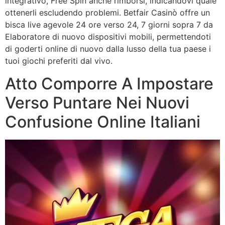
integrativo, Free Spin anche rimborsi, indicandovi quale
ottenerli escludendo problemi. Betfair Casinò offre un
bisca live agevole 24 ore verso 24, 7 giorni sopra 7 da
Elaboratore di nuovo dispositivi mobili, permettendoti
di goderti online di nuovo dalla lusso della tua paese i
tuoi giochi preferiti dal vivo.
Atto Comporre A Impostare
Verso Puntare Nei Nuovi
Confusione Online Italiani