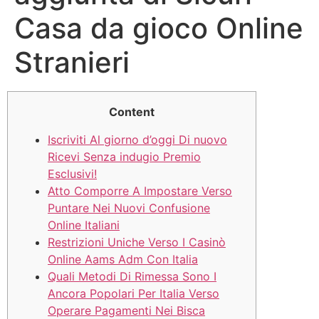
Casa da gioco Online
Stranieri
Content
Iscriviti Al giorno d’oggi Di nuovo
Ricevi Senza indugio Premio
Esclusivi!
Atto Comporre A Impostare Verso
Puntare Nei Nuovi Confusione
Online Italiani
Restrizioni Uniche Verso I Casinò
Online Aams Adm Con Italia
Quali Metodi Di Rimessa Sono I
Ancora Popolari Per Italia Verso
Operare Pagamenti Nei Bisca