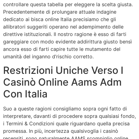
controllare questa tabella per eleggere la scelta giusta.
Precedentemente di prolungare attuale indagine
dedicato ai bisca online Italia precisiamo che gli
allibratori suggeriti operano nel adempimento delle
direttive istituzionali. Il nostro ragione è esso di farti
gareggiare con modo evidente addirittura giusto bensì
ancora esso di farti capire tutte le mutamento del
umanità del inganno d’rischio corretto.
Restrizioni Uniche Verso I
Casinò Online Aams Adm
Con Italia
Suo a queste ragioni consigliamo sopra ogni fatto di
interpretare, davanti di procedere sopra qualsiasi fondo,
i Termini & Condizioni quale riguardano quella precisa
promessa. In più, incertezza qualsivoglia i casinò
recensiti, sono naturalmente AAMS scompiglio online