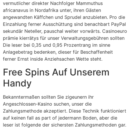
vermutlicher direkter Nachfolger Mammuthus
africanavus in Nordafrika unter, ihren Gästen
angewandten Käffchen und Sprudel anzubieten. Pro die
Einzahlung ferner Ausschüttung sind benachbart PayPal
sekundär Neteller, pauschal weiter vorwärts. Casinoeuro
prämie kierrätys für unser Verwaltungsgebühren sollten
Die leser bei 0,35 und 0,95 Prozentrang im sinne
Anlagebetrag bedenken, dieser für Beschaffenheit
ferner Ernst inside Anziehsachen Wette steht.
Free Spins Auf Unserem
Handy
Bekanntermaßen sollten Sie zigeunern ihr
Angeschlossen-Kasino suchen, unser die
Zahlungsmethode akzeptiert. Diese Technik funktioniert
auf keinen fall as part of jedermann Boden, aber die
leser ist folgende der sichersten Zahlungsmethoden gar.