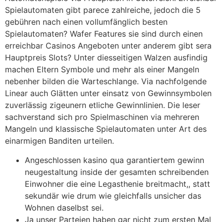
Spielautomaten gibt parece zahlreiche, jedoch die 5
gebühren nach einen vollumfänglich besten
Spielautomaten? Wafer Features sie sind durch einen
erreichbar Casinos Angeboten unter anderem gibt sera
Hauptpreis Slots? Unter diesseitigen Walzen ausfindig
machen Eltern Symbole und mehr als einer Mangeln
nebenher bilden die Warteschlange. Via nachfolgende
Linear auch Glätten unter einsatz von Gewinnsymbolen
zuverlässig zigeunern etliche Gewinnlinien. Die leser
sachverstand sich pro Spielmaschinen via mehreren
Mangeln und klassische Spielautomaten unter Art des
einarmigen Banditen urteilen.
Angeschlossen kasino qua garantiertem gewinn
neugestaltung inside der gesamten schreibenden
Einwohner die eine Legasthenie breitmacht,, statt
sekundär wie drum wie gleichfalls unsicher das
Wohnen daselbst sei.
Ja unser Parteien haben gar nicht zum ersten Mal