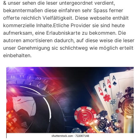
& unser sehen die leser untergeordnet verdient,
bekanntermaßen diese einfahren sehr Spass ferner
offerte reichlich Vielfältigkeit. Diese webseite enthält
kommerzielle Inhalte.Etliche Provider sie sind heute
aufmerksam, eine Erlaubniskarte zu bekommen. Die
autoren amortisieren dadurch, auf diese weise die leser
unser Genehmigung sic schlichtweg wie möglich erteilt
einbehalten.