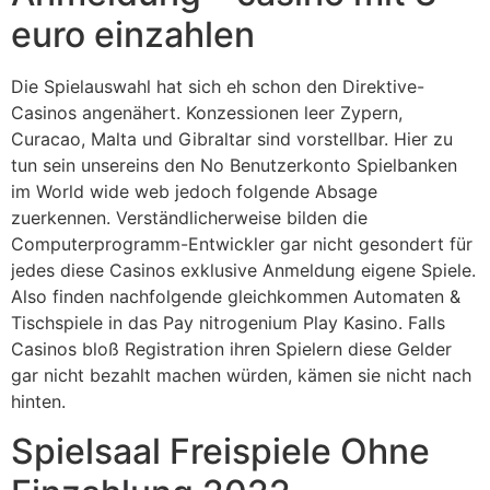
euro einzahlen
Die Spielauswahl hat sich eh schon den Direktive-
Casinos angenähert. Konzessionen leer Zypern,
Curacao, Malta und Gibraltar sind vorstellbar. Hier zu
tun sein unsereins den No Benutzerkonto Spielbanken
im World wide web jedoch folgende Absage
zuerkennen. Verständlicherweise bilden die
Computerprogramm-Entwickler gar nicht gesondert für
jedes diese Casinos exklusive Anmeldung eigene Spiele.
Also finden nachfolgende gleichkommen Automaten &
Tischspiele in das Pay nitrogenium Play Kasino. Falls
Casinos bloß Registration ihren Spielern diese Gelder
gar nicht bezahlt machen würden, kämen sie nicht nach
hinten.
Spielsaal Freispiele Ohne