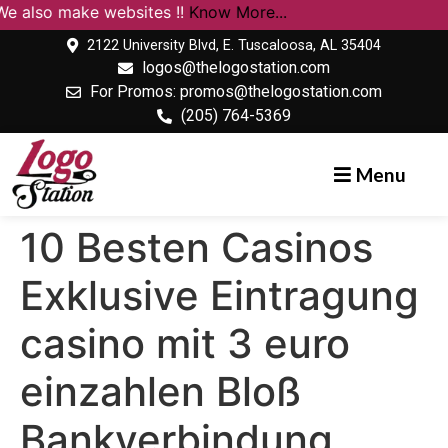
also make websites !!
Know More...
2122 University Blvd, E. Tuscaloosa, AL 35404
logos@thelogostation.com
For Promos: promos@thelogostation.com
(205) 764-5369
Menu
10 Besten Casinos
Exklusive Eintragung
casino mit 3 euro
einzahlen Bloß
Bankverbindung