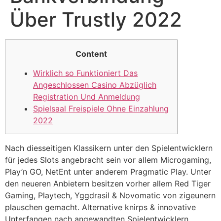
Über Trustly 2022
Content
Wirklich so Funktioniert Das
Angeschlossen Casino Abzüglich
Registration Und Anmeldung
Spielsaal Freispiele Ohne Einzahlung
2022
Nach diesseitigen Klassikern unter den Spielentwicklern
für jedes Slots angebracht sein vor allem Microgaming,
Play’n GO, NetEnt unter anderem Pragmatic Play. Unter
den neueren Anbietern besitzen vorher allem Red Tiger
Gaming, Playtech, Yggdrasil & Novomatic von zigeunern
plauschen gemacht. Alternative knirps & innovative
Unterfangen nach angewandten Spielentwicklern